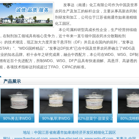
发事达（南通）化工有限公司作为中国及世界
农药生产及加工的标杆企业，主要从事高新农药制
剂研发和加工，公司位于江苏省南通市如皋港精细
化工园区。
本公司属科研型高成长性企业，生产经营持续稳
，在制剂加工领域具有核心竞争力，近十年来一直引领中国农药水分散颗粒剂
G）的技术潮流，现正加大力度开发干悬浮剂（DF）并且走在国内的前列，“发事达
VESTAR）”、“WDG国粹精品”，“发事达DF技术”已在中国及世界农药界确立了WDG及
造业的知名品牌。积十余年之研究成果，融合中西配方，本公司在WDG、WSG、DF制
拥有近百个先进配方，所制WDG、WSG、DF产品具有快速崩解、高悬浮、高渗透的
能，各项技术指标达到或超过了FAO、CIPAC的标准。
产品展示
90%莠去津WDG
90%氰草津WDG
82%甜菜宁·甜菜安·乙氧呋草黄WDG
80%戊唑醇
地址：中国江苏省南通市如皋港经济开发区精细化工园区
网址：www.fivestar-nt.com ,www.five-star.net.cn ,www.wdg-df.com , 发事达·中国