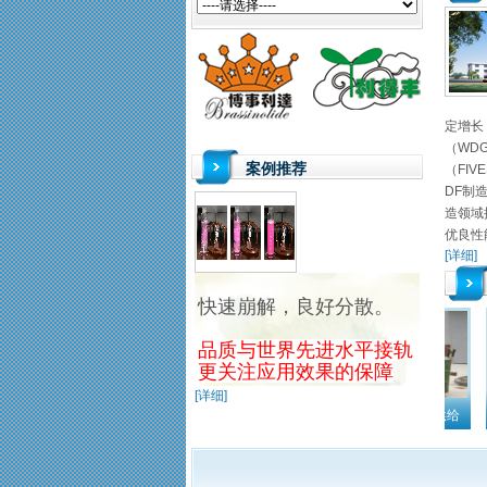
定增长
（WD
案例推荐
（FI
DF制
造领域
优良性
[详细]
快速崩解，良好分散。
品质与世界先进水平接轨
更关注应用效果的保障
[详细]
环唑WDG
5%甲维盐WDG
20%螨醇·哒螨灵EC
F01生产原料供给