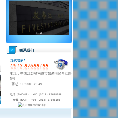
联系我们
地址：中国江苏省南通市如皋港区粤江路
5号
张总：13906138049
电话（PHONE）：+86（0513）87688188
传真（FAX）：+86（0513）87688186
WDG
10%苯醚甲环唑WDG
5%甲维盐WDG
20%螨醇·哒螨灵EC
F