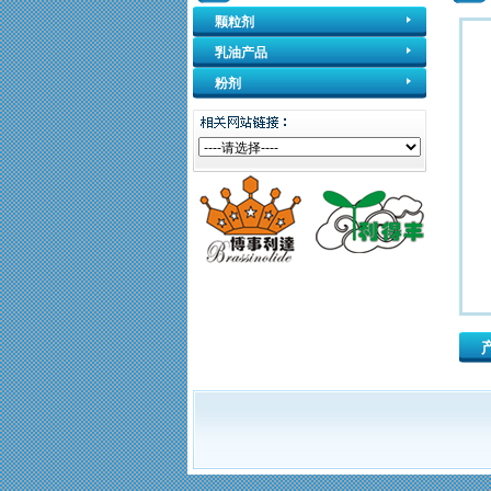
颗粒剂
乳油产品
粉剂