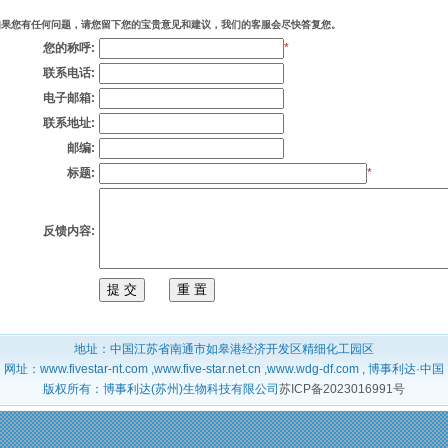
您有任何问题，请您留下您的宝贵意见和建议，我们的客服会尽快答复您。
*
您的称呼:
联系电话:
电子邮箱:
联系地址:
邮编:
*
标题:
反馈内容:
地址：中国江苏省南通市如皋港经济开发区精细化工园区
网址：www.fivestar-nt.com ,www.five-star.net.cn ,www.wdg-df.com , 博事利达·中国
版权所有：博事利达(苏州)生物科技有限公司
苏ICP备2023016991号